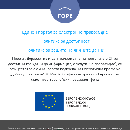
ГОРЕ
Единен портал за електронно правосъдие
Политика за достъпност
Политика за защита на личните данни
Проект „Доразвитие и централизиране на порталите в СП за
достъп на граждани до информация, е-услуги и е-правосъдие“, се
осъществява с финансовата подкрепа на Оперативна програма
„Добро управление“ 2014-2020, съфинансирана от Европейския
съюз чрез Европейския социален фонд
Този сайт използва бисквитки (cookies). Като приемете бисквитките, можете да