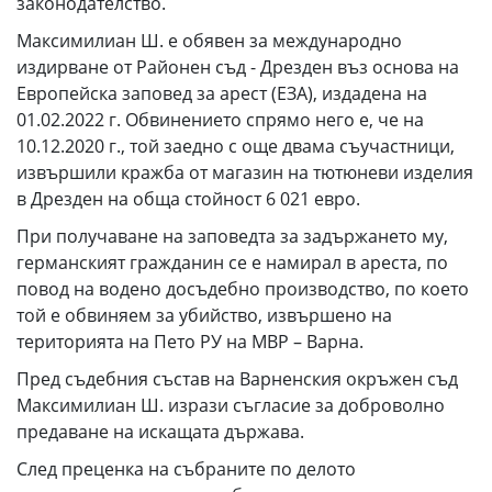
законодателство.
Максимилиан Ш. е обявен за международно
издирване от Районен съд - Дрезден въз основа на
Европейска заповед за арест (EЗА), издадена на
01.02.2022 г. Обвинението спрямо него е, че на
10.12.2020 г., той заедно с още двама съучастници,
извършили кражба от магазин на тютюневи изделия
в Дрезден на обща стойност 6 021 евро.
При получаване на заповедта за задържането му,
германският гражданин се е намирал в ареста, по
повод на водено досъдебно производство, по което
той е обвиняем за убийство, извършено на
територията на Пето РУ на МВР – Варна.
Пред съдебния състав на Варненския окръжен съд
Максимилиан Ш. изрази съгласие за доброволно
предаване на искащата държава.
След преценка на събраните по делото