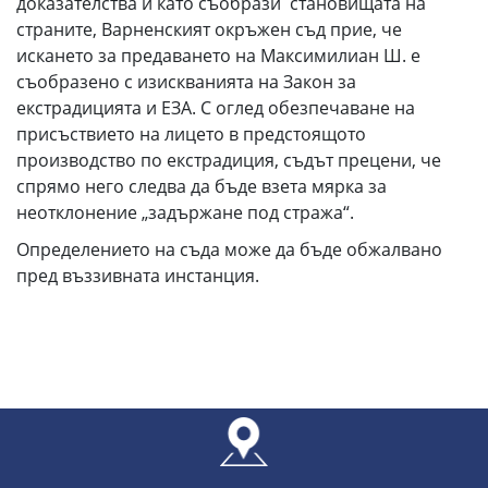
доказателства и като съобрази становищата на
страните, Варненският окръжен съд прие, че
искането за предаването на Максимилиан Ш. е
съобразено с изискванията на Закон за
екстрадицията и ЕЗА. С оглед обезпечаване на
присъствието на лицето в предстоящото
производство по екстрадиция, съдът прецени, че
спрямо него следва да бъде взета мярка за
неотклонение „задържане под стража“.
Определението на съда може да бъде обжалвано
пред въззивната инстанция.