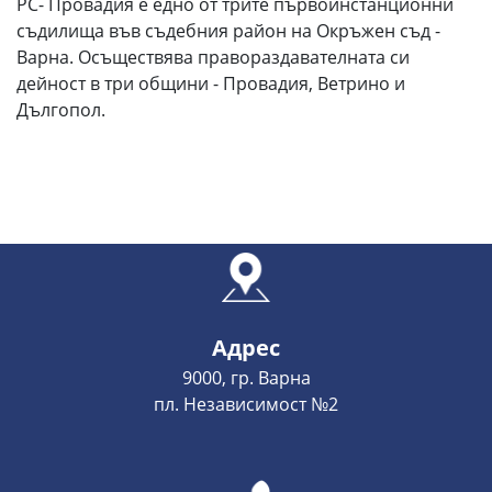
РС- Провадия е едно от трите първоинстанционни
съдилища във съдебния район на Окръжен съд -
Варна. Осъществява правораздавателната си
дейност в три общини - Провадия, Ветрино и
Дългопол.
Адрес
9000, гр. Варна
пл. Независимост №2