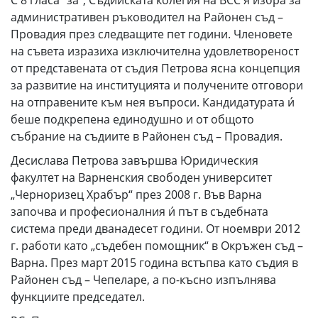
административен ръководител на Районен съд –
Провадия през следващите пет години. Членовете
на съвета изразиха изключителна удовлетвореност
от представената от съдия Петрова ясна концепция
за развитие на институцията и получените отговори
на отправените към нея въпроси. Кандидатурата и́
беше подкрепена единодушно и от общото
събрание на съдиите в Районен съд – Провадия.
Десислава Петрова завършва Юридическия
факултет на Варненския свободен университет
„Черноризец Храбър“ през 2008 г. Във Варна
започва и професионалния и́ път в съдебната
система преди дванадесет години. От ноември 2012
г. работи като „съдебен помощник“ в Окръжен съд –
Варна. През март 2015 година встъпва като съдия в
Районен съд – Чепеларе, а по-късно изпълнява
функциите председател.