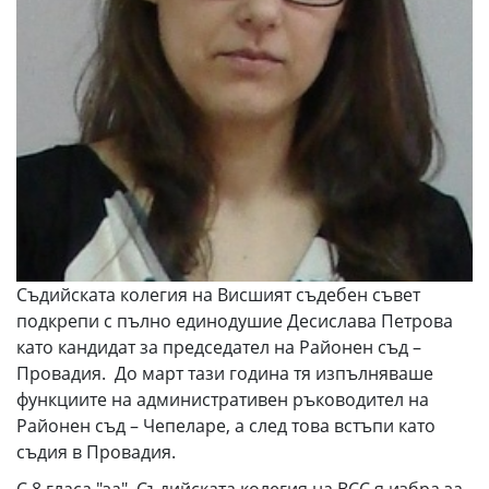
Съдийската колегия на Висшият съдебен съвет
подкрепи с пълно единодушие Десислава Петрова
като кандидат за председател на Районен съд –
Провадия. До март тази година тя изпълняваше
функциите на административен ръководител на
Районен съд – Чепеларе, а след това встъпи като
съдия в Провадия.
С 8 гласа "за", Съдийската колегия на ВСС я избра за