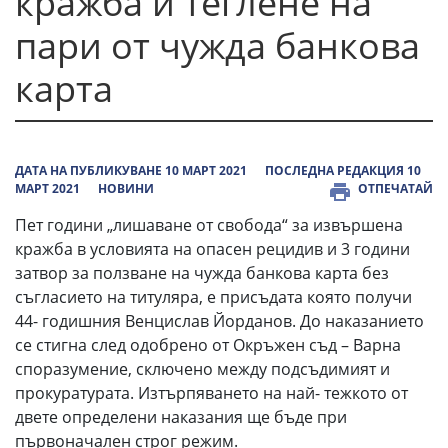
кражба и теглене на
пари от чужда банкова
карта
ДАТА НА ПУБЛИКУВАНЕ 10 МАРТ 2021
ПОСЛЕДНА РЕДАКЦИЯ 10
МАРТ 2021
НОВИНИ
ОТПЕЧАТАЙ
Пет години „лишаване от свобода“ за извършена
кражба в условията на опасен рецидив и 3 години
затвор за ползване на чужда банкова карта без
съгласието на титуляра, е присъдата която получи
44- годишния Венцислав Йорданов. До наказанието
се стигна след одобрено от Окръжен съд – Варна
споразумение, сключено между подсъдимият и
прокуратурата. Изтърпяването на най- тежкото от
двете определени наказания ще бъде при
първоначален строг режим.