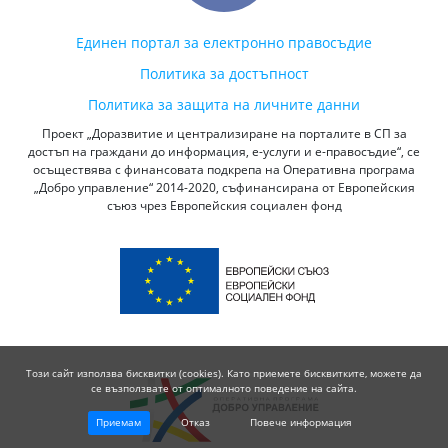
Единен портал за електронно правосъдие
Политика за достъпност
Политика за защита на личните данни
Проект „Доразвитие и централизиране на порталите в СП за
достъп на граждани до информация, е-услуги и е-правосъдие“, се
осъществява с финансовата подкрепа на Оперативна програма
„Добро управление“ 2014-2020, съфинансирана от Европейския
съюз чрез Европейския социален фонд
Този сайт използва бисквитки (cookies). Като приемете бисквитките, можете да
се възползвате от оптималното поведение на сайта.
Приемам
Отказ
Повече информация