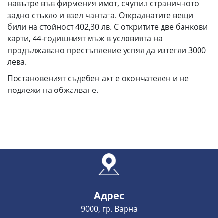
навътре във фирмения имот, счупил страничното
задно стъкло и взел чантата. Откраднатите вещи
били на стойност 402,30 лв. С откритите две банкови
карти, 44-годишният мъж в условията на
продължавано престъпление успял да изтегли 3000
лева.
Постановеният съдебен акт е окончателен и не
подлежи на обжалване.
Адрес
9000, гр. Варна