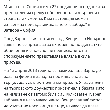
Мъжът е от София и има 27 предишни осъждания за
престъпления срещу собствеността, извършени в
страната и чужбина. Към настоящия момент
изтърпява присъда „лишаване от свобода“ в
Затвора – София.
Пред Варненския окръжен съд, Венцислав Йорданов
заяви, че се признава за виновен по повдигнатите
обвинения и е наясно, че подписването на
споразумението представлява влязла в сила
присъда.
На 13 април 2013 година се намирал във Варна до
база на фирма в Западна промишлена зона,
търгуваща със строителни материали. Управителят
на търговското дружество пристигнал в базата, като
на излизане от автомобила си „Фолксваген Туарег“
забравил в него малка чанта. Венцислав забелязал,
че мъжът не носи нищо в ръце, изчакал да влезе