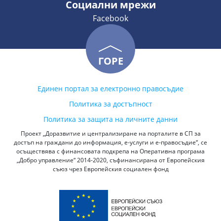
Социални мрежи
Facebook
ГОРЕ
Единен портал за електронно правосъдие
Политика за достъпност
Политика за защита на личните данни
Проект „Доразвитие и централизиране на порталите в СП за
достъп на граждани до информация, е-услуги и е-правосъдие“, се
осъществява с финансовата подкрепа на Оперативна програма
„Добро управление“ 2014-2020, съфинансирана от Европейския
съюз чрез Европейския социален фонд