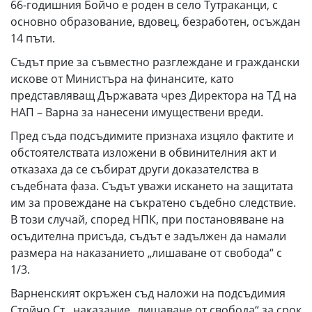
66-годишния Бойчо е роден в село Тутраканци, с
основно образование, вдовец, безработен, осъждан
14 пъти.
Съдът прие за съвместно разглеждане и граждански
искове от Министъра на финансите, като
представляващ Държавата чрез Директора на ТД на
НАП – Варна за нанесени имуществени вреди.
Пред съда подсъдимите признаха изцяло фактите и
обстоятелствата изложени в обвинителния акт и
отказаха да се събират други доказателства в
съдебната фаза. Съдът уважи искането на защитата
им за провеждане на съкратено съдебно следствие.
В този случай, според НПК, при постановяване на
осъдителна присъда, съдът е задължен да намали
размера на наказанието „лишаване от свобода“ с
1/3.
Варненският окръжен съд наложи на подсъдимия
Стойчо Ст., наказание „лишаване от свобода“ за срок