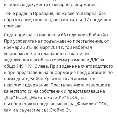
използвал документи с невярно съдържание.
Той е роден в Провадия, но живее във Варна, без
образование, неженен, не работи, със 17 предишни
присъди.
Съдът призна за виновен и 66-годишния Бойчо Хр.
При условията на продължавано престъпление, от
ноември 2013 до март 2014 г. той избегнал
установяването и плащането на данъчни
задължения в особено големи размери и ДДС за
общо 149 119,13 лева. При водене на счетоводството
и при представяне на информация пред органите по
приходните, Бойчо Хр. използвал документи с
невярно съдържание. Престъплението извършил в
качеството си на собственик и представляващ на
„Дар“ ЕООД, „Мохито хот 2012“ ЕООД, на
съсобственик и представляващ на „Фамилия“ ООД
сам и в съучастие със Стойчо Ст.