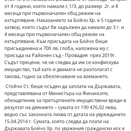
от 4 години, което намали с 1/3, до размер 2г. и 8
месеца при първоначален общ режим на
изтърпяване. Наказанието за Бойчо Хр. е 5 години
затвор, което съдът бе задължен да намали до 3 г. и
4 месеца при първоначален общ режим на
изтърпяване. Към присъдата на Бойчо беше
присъединена и 700 лв. глоба, наложена му с
присъда на Районен съд - Провадия през 2019г.
Съдът прецени, че не следва да им се конфискува
имущество, тъй като и двамата не разполагат с
такова, годно за обезпечаване на вземането.
Стойчо Ст. беше осъден да заплати на Държавата,
представлявана от Министъра на Финансите,
обезщетение за претърпените имуществени вреди в
резултат на деянието – сумата от 190 476,02 лева,
ведно със законната лихва от датата на увреждането
15.04.2014 г. Сумата, която следва да плати на
Държавата Бойчо Хр. по уважения граждански иск е