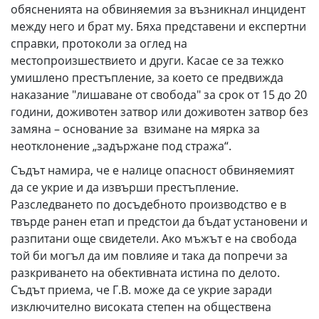
обясненията на обвиняемия за възникнал инцидент
между него и брат му. Бяха представени и експертни
справки, протоколи за оглед на
местопроизшествието и други. Касае се за тежко
умишлено престъпление, за което се предвижда
наказание "лишаване от свобода" за срок от 15 до 20
години, доживотен затвор или доживотен затвор без
замяна – основание за взимане на мярка за
неотклонение „задържане под стража“.
Съдът намира, че е налице опасност обвиняемият
да се укрие и да извърши престъпление.
Разследването по досъдебното производство е в
твърде ранен етап и предстои да бъдат установени и
разпитани още свидетели. Ако мъжът е на свобода
той би могъл да им повлияе и така да попречи за
разкриването на обективната истина по делото.
Съдът приема, че Г.В. може да се укрие заради
изключително високата степен на обществена