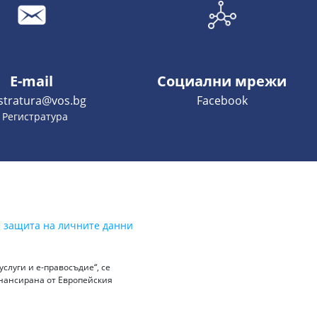
E-mail
Социални мрежи
istratura@vos.bg
Facebook
- Регистратура
а защита на личните данни
слуги и е-правосъдие“, се
инансирана от Европейския