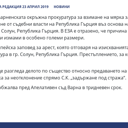
 РЕДАКЦИЯ 23 АПРИЛ 2019
НОВИНИ
Варненската окръжна прокуратура за взимане на мярка 
не от съдебни власти на Република Гърция въз основа на
. Солун, Република Гърция. В ЕЗА е отразено, че причин
 и измами в особено големи размери.
пейска заповед за арест, която отговаря на изискванията
ура в гр. Солун, Република Гърция. Престъплението, за к
ще разгледа делото по същество относно предаването на л
а за неотклонение спрямо С.К. „задържане под стража“.
обжалва пред Апелативен съд Варна в тридневен срок.