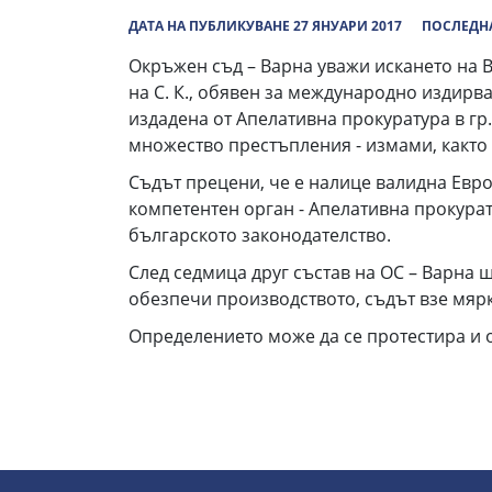
ДАТА НА ПУБЛИКУВАНЕ 27 ЯНУАРИ 2017
ПОСЛЕДНА
Окръжен съд – Варна уважи искането на 
на С. К., обявен за международно издирва
издадена от Апелативна прокуратура в гр
множество престъпления - измами, както
Съдът прецени, че е налице валидна Евро
компетентен орган - Апелативна прокурат
българското законодателство.
След седмица друг състав на ОС – Варна 
обезпечи производството, съдът взе мярк
Определението може да се протестира и 