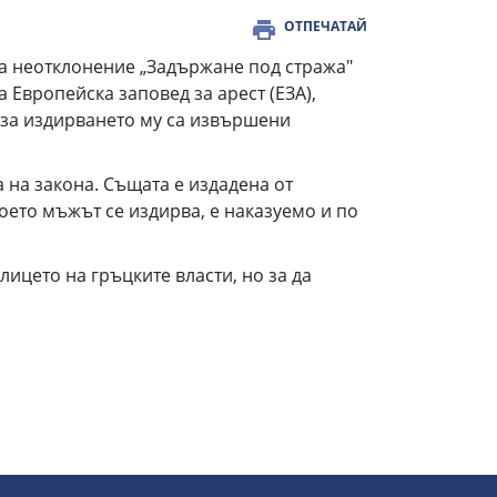
ОТПЕЧАТАЙ
за неотклонение „Задържане под стража"
 Европейска заповед за арест (ЕЗА),
а за издирването му са извършени
 на закона. Същата е издадена от
оето мъжът се издирва, е наказуемо и по
ицето на гръцките власти, но за да