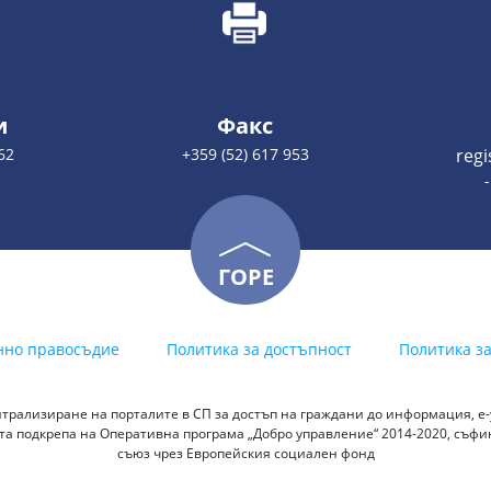
и
Факс
62
+359 (52) 617 953
reg
ГОРЕ
нно правосъдие
Политика за достъпност
Политика з
трализиране на порталите в СП за достъп на граждани до информация, е-у
а подкрепа на Оперативна програма „Добро управление“ 2014-2020, съф
съюз чрез Европейския социален фонд