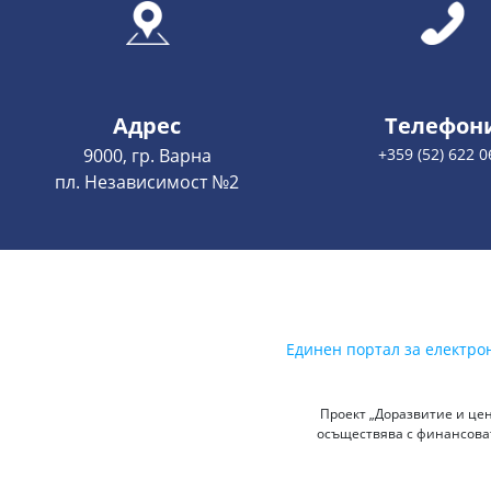
Адрес
Телефон
9000, гр. Варна
+359 (52) 622 0
пл. Независимост №2
Единен портал за електро
Проект „Доразвитие и цен
осъществява с финансоват