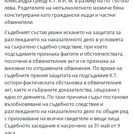
Александра срещу К.Т. и И. М. в размер на по 150 000
лева. Родителите на непълнолетното момиче бяха
конституирани като граждански ищци и частни
обвинители.
Съдебният състав уважи искането на защитата за
разглеждането на наказателното дело в условията
на съкратено съдебно следствие, при което
подсъдимите признаха фактите и обстоятелствата,
посочени в обвинителния акт и се признаха за
виновни по отправените обвинения. По време на
съдебните прения защитата на подсъдимия К.Т.
оспори фактическата обстановка в обвинителния
акт, както и събраните доказателства, свързани с
едно от деянията. По тази причина съдът постанови
възобновяване на съдебното следствие и
разглеждането на наказателното дело по общия ред
с призоваване на всички свидетели и вещи лица.
Съдебното заседание е насрочено за 31 май от 9
часа.