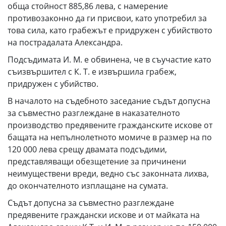
обща стойност 885,86 лева, с намерение
противозаконно да ги присвои, като употребил за
това сила, като грабежът е придружен с убийството
на пострадалата Александра.
Подсъдимата И. М. е обвинена, че в съучастие като
съизвършител с К. Т. е извършила грабеж,
придружен с убийство.
В началото на съдебното заседание съдът допусна
за съвместно разглеждане в наказателното
производство предявените гражданските искове от
бащата на непълнолетното момиче в размер на по
120 000 лева срещу двамата подсъдими,
представляващи обезщетение за причинени
неимуществени вреди, ведно със законната лихва,
до окончателното изплащане на сумата.
Съдът допусна за съвместно разглеждане
предявените граждански искове и от майката на