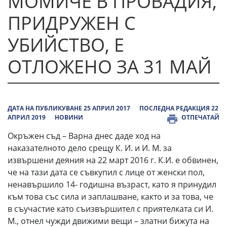
МОМИЧЕ В ПРОВАДИЯ,
ПРИДРУЖЕН С
УБИЙСТВО, Е
ОТЛОЖЕНО ЗА 31 МАЙ
ДАТА НА ПУБЛИКУВАНЕ 25 АПРИЛ 2017
ПОСЛЕДНА РЕДАКЦИЯ 22
АПРИЛ 2019
НОВИНИ
ОТПЕЧАТАЙ
Окръжен съд – Варна днес даде ход на
наказателното дело срещу К. И. и И. М. за
извършени деяния на 22 март 2016 г. К.И. е обвинен,
че на тази дата се съвкупил с лице от женски пол,
ненавършило 14- годишна възраст, като я принудил
към това със сила и заплашване, както и за това, че
в съучастие като съизвършител с приятелката си И.
М., отнел чужди движими вещи – златни бижута на