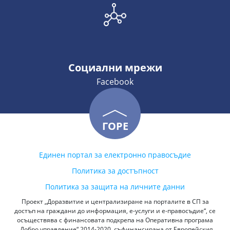
Социални мрежи
Facebook
ГОРЕ
Единен портал за електронно правосъдие
Политика за достъпност
Политика за защита на личните данни
Проект „Доразвитие и централизиране на порталите в СП за
достъп на граждани до информация, е-услуги и е-правосъдие“, се
осъществява с финансовата подкрепа на Оперативна програма
„Добро управление“ 2014-2020, съфинансирана от Европейския