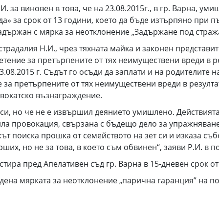
. за виновен в това, че на 23.08.2015г., в гр. Варна, ум
а» за срок от 13 години, което да бъде изтърпяно при 
държан с мярка за неотклонение „Задържане под стража“, 
радалия Н.И., чрез тяхната майка и законен представител
етение за претърпените от тях неимуществени вреди в ре
3.08.2015 г. Съдът го осъди да заплати и на родителите на
 за претърпените от тях неимуществени вреди в резултат
адвокатско възнаграждение.
а си, но че не е извършил деянието умишлено. Действият
 била провокация, свързана с бъдещо дело за упражняван
т поиска прошка от семейството на зет си и изказа съб
ших, но не за това, в което съм обвинен“, заяви Р.И. в п
тира пред Апелативен съд гр. Варна в 15-дневен срок от
дена мярката за неотклонение „парична гаранция” на по