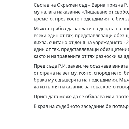
Състав на Окръжен съд – Варна призна Р. И
му налага наказание «Лишаване от свобод
времето, през което подсъдимият е бил за
Мъжът трябва да заплати на децата на пост
всеки един от тях, представляващи обезщ
лихва, считано от деня на увреждането - 2
един от тях, представляващи обезщетение
както и направените от тях разноски за 
Пред съда Р.И. заяви, че осъзнава винат
от страна на зет му, която, според него,
брака му с дъщерята на подсъдимия. Мъжъ
да изтърпя наказание за това, което извър
Присъдата може да се обжалва или протес
В края на съдебното заседание бе потвър