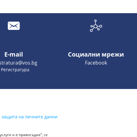
E-mail
Социални мрежи
istratura@vos.bg
Facebook
- Регистратура
а защита на личните данни
слуги и е-правосъдие“, се