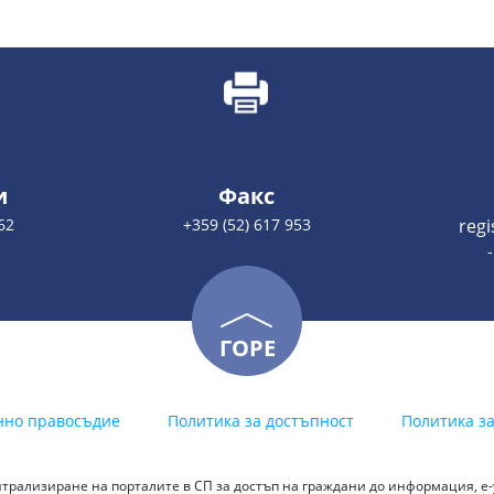
и
Факс
62
+359 (52) 617 953
reg
ГОРЕ
нно правосъдие
Политика за достъпност
Политика з
трализиране на порталите в СП за достъп на граждани до информация, е-у