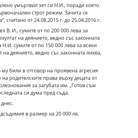
ишлено умъртвил зет си Н.И., поради което
първоначален строг режим. Зачита се
считано от 24.08.2015 г. до 25.04.2016 г.
 В. И., сумите от по 200 000 лева за
зултат на деянието, ведно със законната
 Н.И. сумите от по 150 000 лева за всеки
 на деянието, ведно със законната лихва,
а му били в отговор на проявена агресия
е на родителските права върху децата от
олезнования за загубата им. „Готов съм
оследната си дума пред съда.
 днес.
дсъдимия в размер на 20 000 лв.