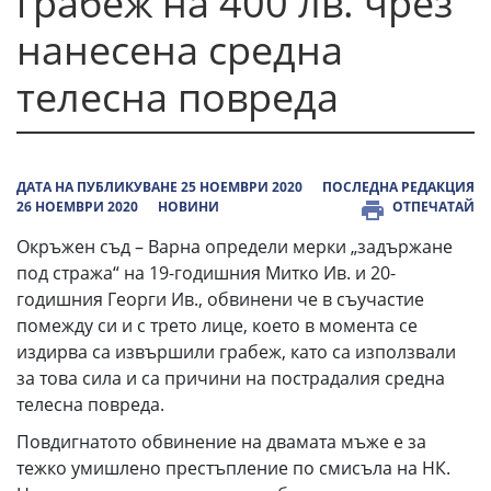
грабеж на 400 лв. чрез
нанесена средна
телесна повреда
ДАТА НА ПУБЛИКУВАНЕ 25 НОЕМВРИ 2020
ПОСЛЕДНА РЕДАКЦИЯ
26 НОЕМВРИ 2020
НОВИНИ
ОТПЕЧАТАЙ
Окръжен съд – Варна определи мерки „задържане
под стража“ на 19-годишния Митко Ив. и 20-
годишния Георги Ив., обвинени че в съучастие
помежду си и с трето лице, което в момента се
издирва са извършили грабеж, като са използвали
за това сила и са причини на пострадалия средна
телесна повреда.
Повдигнатото обвинение на двамата мъже е за
тежко умишлено престъпление по смисъла на НК.