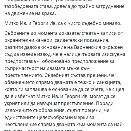
тазобедрената става, довела до трайно затруднение
на движение на крака.
Митко Ив. и Георги Ив. са с чисто съдебно минало.
Събраните до момента доказателствата – записи от
охранителни камери, свидетелски показания,
разпити дадоха основание на Варненския окръжен
съд да изведе извод, че е налице първата изискуема
предпоставка - обосновано предположение за
съпричастност на двамата мъже към
престъплението. Съдебният състав прецени, че
обвинението спрямо двамата е тежко и санкцията,
която ги заплашва е основание да се счете, че с цел
да я избегнат Митко Ив. и Георги Ив. могат да се
укрият или да извършат престъпление. Поради
изложените съображения, съдът прецени, че
единствените целесъобразни мерки за
неотклонение спрямо двамата към момента са най-