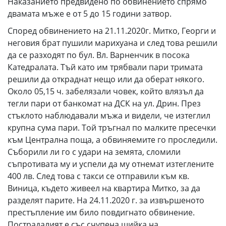
Наказанието предвидено по обвинението спрямо
двамата мъже е от 5 до 15 години затвор.
Според обвинението на 21.11.2020г. Митко, Георги и
неговия брат пушили марихуана и след това решили
да се разходят по бул. Вл. Варненчик в посока
Катедралата. Тъй като им трябвали пари тримата
решили да откраднат нещо или да оберат някого.
Около 05,15 ч. забелязали човек, който влязъл да
тегли пари от банкомат на ДСК на ул. Дрин. През
стъклото наблюдавали мъжа и видели, че изтеглил
крупна сума пари. Той тръгнал по малките пресечки
към Централна поща, а обвиняемите го проследили.
Съборили ли го с удари на земята, сломили
съпротивата му и успели да му отнемат изтеглените
400 лв. След това с такси се отправили към кв.
Виница, където живеел на квартира Митко, за да
разделят парите. На 24.11.2020 г. за извършеното
престъпление им било повдигнато обвинение.
Пострадалият е със счупена шийка на