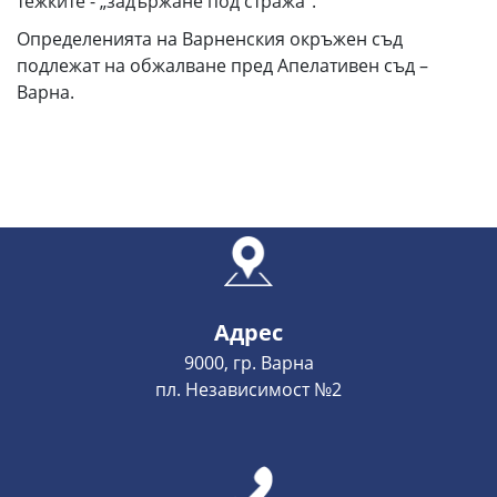
тежките - „задържане под стража“.
Определенията на Варненския окръжен съд
подлежат на обжалване пред Апелативен съд –
Варна.
Адрес
9000, гр. Варна
пл. Независимост №2