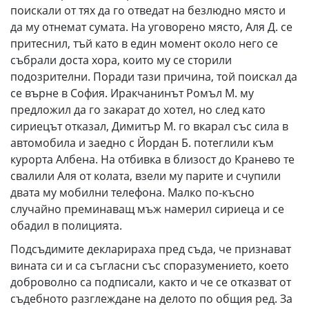
поискали от тях да го отведат на безлюдно място и
да му отнемат сумата. На уговорено място, Аля Д. се
притеснил, тъй като в един момент около него се
събрали доста хора, които му се сторили
подозрителни. Поради тази причина, той поискал да
се върне в София. Иракчанинът Ромъл М. му
предложил да го закарат до хотел, но след като
сириецът отказал, Димитър М. го вкарал със сила в
автомобила и заедно с Йордан Б. потеглили към
курорта Албена. На отбивка в близост до Кранево те
свалили Аля от колата, взели му парите и счупили
двата му мобилни телефона. Малко по-късно
случайно преминаващ мъж намерил сириеца и се
обадил в полицията.
Подсъдимите декларираха пред съда, че признават
вината си и са съгласни със споразумението, което
доброволно са подписали, както и че се отказват от
съдебното разглеждане на делото по общия ред. За