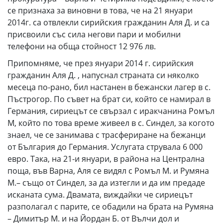
се признаха за виновни в това, че на 21 януари
2014г. са отвлекли сирийския гражданин Аля Д. и са
присвоили със сила негови пари и мобилни
телефони на обща стойност 12 976 лв.
Припомняме, че през януари 2014 г. сирийския
гражданин Аля Д. , напуснал страната си няколко
месеца по-рано, бил настанен в бежански лагер в с.
Пъстрогор. По съвет на брат си, който се намирал в
Германия, сириецът се свързал с иракчанина Ромъл
М, който по това време живеел в с. Синдел, за когото
знаел, че се занимава с трасфериране на бежанци
от България до Германия. Услугата струвала 6 000
евро. Така, на 21-и януари, в района на Централна
поща, във Варна, Аля се видял с Ромъл М. и Румяна
М.– също от Синдел, за да изтегли и да им предаде
исканата сума. Двамата, виждайки че сириецът
разполагал с парите, се обадили на брата на Румяна
– Димитър М. и на Йордан Б. от Вълчи дол и