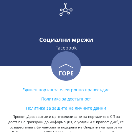
Социални мрежи
Facebook
ГОРЕ
Единен портал за електронно правосъдие
Политика за достъпност
Политика за защита на личните данни
Проект „Доразвитие и централизиране на порталите в СП за
достъп на граждани до информация, е-услуги и е-правосъдие“, се
осъществява с финансовата подкрепа на Оперативна програма