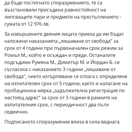
да бъде постигнато споразумението, те са
възстановили присъдена равностойност на
липсващите пари и предмети на престъплението -
сумата от 12 976 лв.
За извършените деяния лицата приеха да им бъдат
наложени наказанията „лишаване от свобода“ за
срок от 4 години при първоначален срок режим за
Ромъл М., който е осъждан и преди. Останалите
подсъдими Румяна М., Димитър М. и Йордан Б. се
съгласиха с наказанието 3 години „лишаване от
свобода“, чието изтърпяване се отлага с определяне
на изпитателен срок от 5 години, както и налагане на
пробационна мярка „задължителна регистрация по
настоящ адрес“ за срок от 3 години в рамките на
изпитателния срок, с периодичност два пъти
седмично.
Подписаното споразумение влиза в сила веднага.