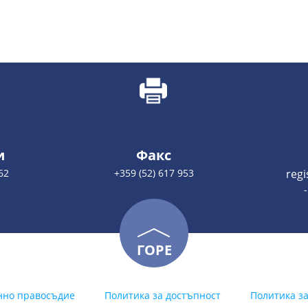
и
Факс
62
+359 (52) 617 953
reg
ГОРЕ
нно правосъдие
Политика за достъпност
Политика з