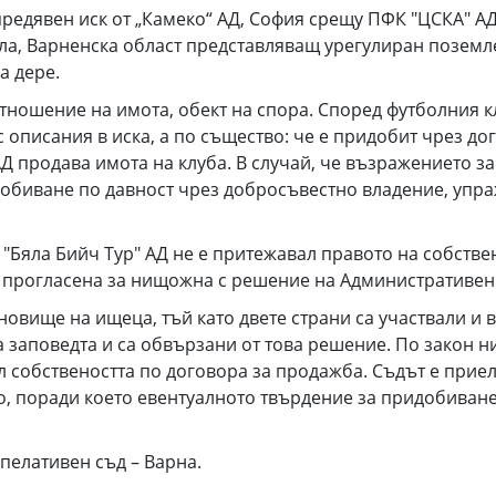
редявен иск от „Камеко“ АД, София срещу ПФК "ЦСКА" АД
а, Варненска област представляващ урегулиран поземлен
а дере.
ношение на имота, обект на спора. Според футболния кл
с описания в иска, а по същество: че е придобит чрез д
" АД продава имота на клуба. В случай, че възражението з
биване по давност чрез добросъвестно владение, упраж
 "Бяла Бийч Тур" АД не е притежавал правото на собстве
я е прогласена за нищожна с решение на Административен
новище на ищеца, тъй като двете страни са участвали и
а заповедта и са обвързани от това решение. По закон 
 собствеността по договора за продажба. Съдът е приел,
о, поради което евентуалното твърдение за придобиване
елативен съд – Варна.