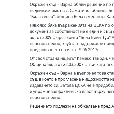
Окръжен съд – Варна обяви решение по п
недвижим имот в с. Самотино, община Бял
"Бяла север", община Бяла в местност Кар
Няколко бяха възраженията на ЦСКА по от
документ за собственост не е един и същ 
акт от 2009г., чрез който "Бяла Бийч Тур
неоснователно, клубът поддържаше придо
предявяването на иска - 9.06.2017г.
От своя страна ищецът Камеко твърди, че
Община Бяла от 22.03.2007г., тъй като т
Окръжен съд – Варна е възприел това ста
съд, в което е прогласена нищожността н
издаването си. Затова ЦСКА не е придобил
е упражнявал фактическа власт върху нег
неоснователно.
Решението подлежи на обжалване пред Ап