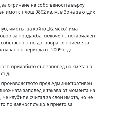
 за отричане на собствеността върху
 имот с площ 9862 кв. м. в Зона за отдих
уб, имотът за който „Камеко“ има
оговор за продажба, сключен с нотариален
а собственост по договора се приеме за
нявано в периода от 2009 г. до
ност, придобито със заповед на кмета на
 съд.
 в производството пред Административен
нищожната заповед е такава от момента на
 че клубът е считал за свой имота, но не
то по давност също е прието за