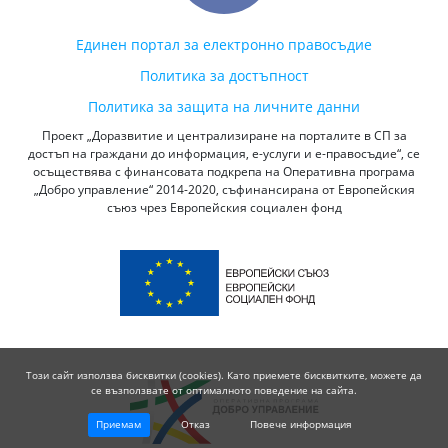
Единен портал за електронно правосъдие
Политика за достъпност
Политика за защита на личните данни
Проект „Доразвитие и централизиране на порталите в СП за
достъп на граждани до информация, е-услуги и е-правосъдие“, се
осъществява с финансовата подкрепа на Оперативна програма
„Добро управление“ 2014-2020, съфинансирана от Европейския
съюз чрез Европейския социален фонд
Този сайт използва бисквитки (cookies). Като приемете бисквитките, можете да
се възползвате от оптималното поведение на сайта.
Приемам
Отказ
Повече информация