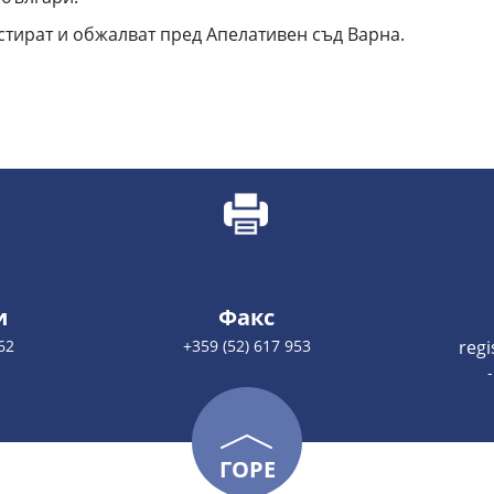
стират и обжалват пред Апелативен съд Варна.
и
Факс
62
+359 (52) 617 953
reg
ГОРЕ