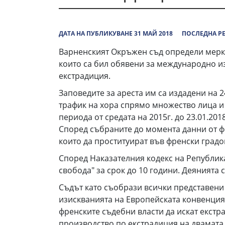
ДАТА НА ПУБЛИКУВАНЕ 31 МАЙ 2018
ПОСЛЕДНА РЕ
Варненският Окръжен съд определи мерки
които са бил обявени за международно из
екстрадиция.
Заповедите за ареста им са издадени на 2
трафик на хора спрямо множество лица и 
периода от средата на 2015г. до 23.01.20
Според събраните до момента данни от фр
които да проституират във френски градов
Според Наказателния кодекс на Републик
свобода" за срок до 10 години. Деянията
Съдът като съобрази всички представени
изискванията на Европейската конвенция 
френските съдебни власти да искат екстр
производство по екстрадиция на двамата