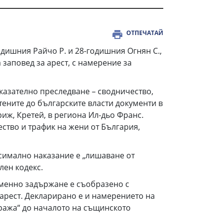
ОТПЕЧАТАЙ
дишния Райчо Р. и 28-годишния Огнян С.,
заповед за арест, с намерение за
аказателно преследване – сводничество,
ените до българските власти документи в
риж, Кретей, в региона Ил-дьо Франс.
ство и трафик на жени от България,
симално наказание е „лишаване от
лен кодекс.
еменно задържане е съобразено с
 арест. Декларирано е и намерението на
ража“ до началото на същинското