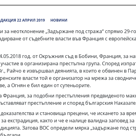
ДАКЦИЯ 22 АПРИЛ 2019
НОВИНИ
 за неотклонение „Задържане под стража“ спрямо 29-го
дирване от съдебните власти във Франция с европейска 
4.05.2018 год. от Окръжния съд в Бобини, Франция, за н
участие в организирана престъпна група. Според изпрат
18г., Райчо е извършвал деянията, в които е обвинен в Па
енските власти той е организатор на мрежа за сводниче
е, а Огнян е бил един от сутеньорите.
а Франция, за подобни престъпления предвиденото мак
 съставляват престъпление и според българския Наказате
 доказателства и становища прецени, че искането за вр
за екстрадиция, както и че е налице валидна заповед за
адицията. Затова
ВОС
определи мярка „задържане под ст
 българи.