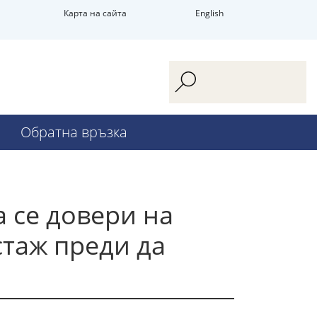
Карта на сайта
English
Обратна връзка
 се довери на
стаж преди да