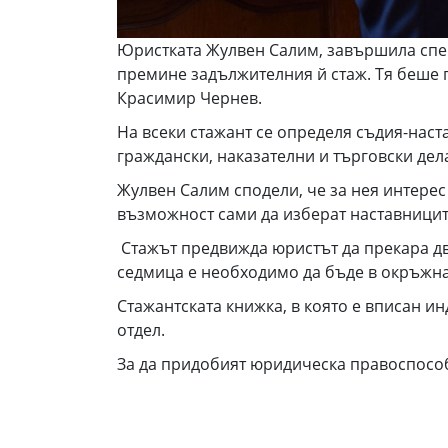
Юристката Жулвен Салим, завършила спец
премине задължителния й стаж. Тя беше 
Красимир Чернев.
На всеки стажант се определя съдия-наст
граждански, наказателни и търговски дел
Жулвен Салим сподели, че за нея интерес
възможност сами да изберат наставницит
Стажът предвижда юристът да прекара две
седмица е необходимо да бъде в окръжна 
Стажантската книжка, в която е вписан и
отдел.
За да придобият юридическа правоспособн