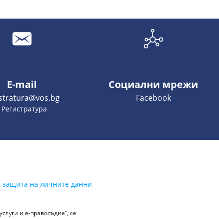
E-mail
Социални мрежи
istratura@vos.bg
Facebook
- Регистратура
а защита на личните данни
слуги и е-правосъдие“, се