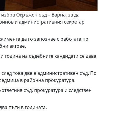
избра Окръжен съд – Варна, за да
аринов и административния секретар
ажимента да го запознае с работата по
ебни актове.
зи година на съдебните кандидати се дава
след това две в административен съд. По
 седмица в районна прокуратура.
ъответния съд, прокуратура и следствен
два пъти в годината.