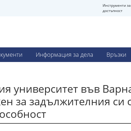
Инструменти за
достъпност
кументи
Информация за дела
Връзки
я университет във Варна
ен за задължителния си 
особност