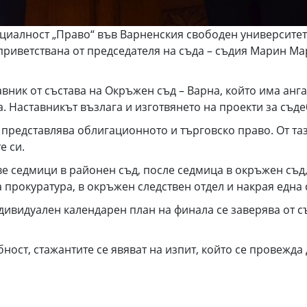
иалност „Право“ във Варненския свободен университет 
приветствана от председателя на съда – съдия Марин М
авник от състава на Окръжен съд – Варна, който има анг
а. Наставникът възлага и изготвянето на проекти за съд
 представлява облигационното и търговско право. От та
е си.
 седмици в районен съд, после седмица в окръжен съд, 
прокуратура, в окръжен следствен отдел и накрая една
ндивидуален календарен план на финала се заверява от с
ост, стажантите се явяват на изпит, който се провежда 