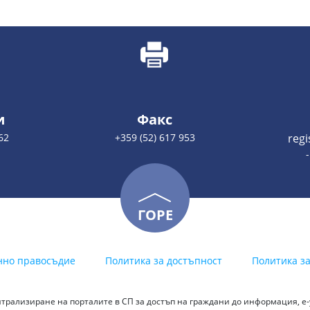
и
Факс
62
+359 (52) 617 953
reg
ГОРЕ
нно правосъдие
Политика за достъпност
Политика з
трализиране на порталите в СП за достъп на граждани до информация, е-у