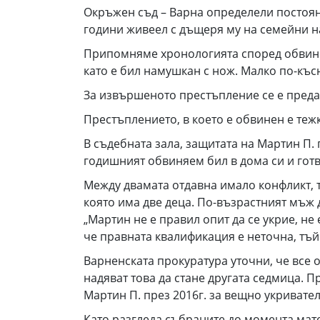
Окръжен съд – Варна определели постоян
години живеел с дъщеря му на семейни н
Припомняме хронологията според обвинен
като е бил намушкан с нож. Малко по-къс
За извършеното престъпление се е преда
Престъплението, в което е обвинен е тежк
В съдебната зала, защитата на Мартин П. 
годишният обвиняем бил в дома си и готв
Между двамата отдавна имало конфликт, т
която има две деца. По-възрастният мъж 
„Мартин не е правил опит да се укрие, не 
че правната квалификация е неточна, тъй
Варненската прокуратура уточни, че все о
надяват това да стане другата седмица.
Мартин П. през 2016г. за вещно укривате
Като разгледа събраните до момента мате