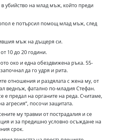
в убийство на млад мъж, който преди
гопол е потърсил помощ млад мъж, след
бившия мъж на дъщеря си.
от 10 до 20 години.
ното око и една обездвижена ръка. 55-
започнал да го удря и рита.
те отношения и раздялата с жена му, от
ал веднъж, фатално по-младия Стефан.
се е предал на органите на реда. Считаме,
на агресия“, посочи защитата.
сените му травми от пострадалия и се
ация и за предишно условно осъждане на
лния срок.
едвид тежестта на престъплението,