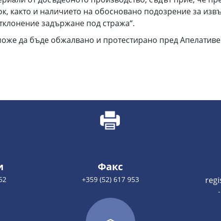
к, както и наличието на обосновано подозрение за извъ
тклонение задържане под стража“.
оже да бъде обжалвано и протестирано пред Апелативен
и
Факс
62
+359 (52) 617 953
reg