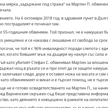
на мярка „задържане под стража“ на Мартин П. обвинен 
ачала.
ието. На 6 октомври 2018 год. в здравния пункт в Дъл
но пострадалият е починал там.
л 55-годишния обвиняем. Той признал, че е намушкал 
о умишлено и се наказва с лишаване от свобода за срок 
посочи, че той е с 96% инвалидност поради слепота с ед
ел, когато бившият мъж на дъщеря му нахлул със сила и 
ъй като убитият Стефан С. обвинявал Мартин за влошени
държал нощ в ръката си и при опит да се защити намушк
е заличавал следи, дори е оставил ножа на масата и сам 
 като обвиняемият и викал и е търсил помощ, не е търсе
ще не е готово освидетелстването на Мартин П., за нане
 Пред Варненския окръжен съд беше представена информ
лство, като деянието е извършено в рамките на изпитате
риали от досъдебното производство, съдът прие, че пр