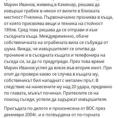
Марин Иванов, живеещ в Каменар, решава да
извърши грабеж в някои от вилите в близката
местност Пчелина. Първоначално прониква в къща,
от която присвоява вещи и техника на стойност
189лв. Сред това решава да се отправи и към
съседната къща. Междувременно, обаче
собственичката на ограбената вила се събужда от
шума. Вижда, че извършителят се опитва да
проникне и в съседната къщата и телефонира на
съседа си, за да го предупреди. През това време
Марин Иванов успял да влезе във втория имот. При
опит да провери какво се случва в къщата му,
собственикът бил нападнат с метален прът. В
следствие на нанесените му над 20 удара, предимно
по главата, мъжът починал. Притеклите се на
помощ съседи, успели да задържат извършителя.
Присъдата по делото е произнесена от
ВОС
през
декември 2004г. и е потвърдена от по-горната