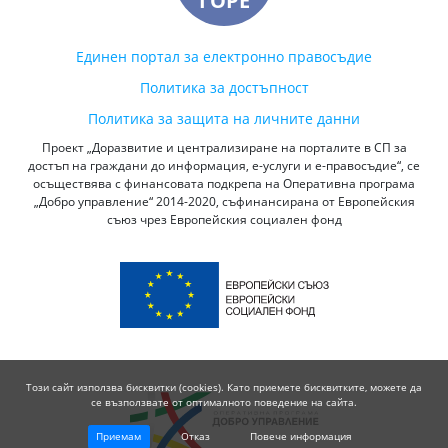
ГОРЕ
Единен портал за електронно правосъдие
Политика за достъпност
Политика за защита на личните данни
Проект „Доразвитие и централизиране на порталите в СП за
достъп на граждани до информация, е-услуги и е-правосъдие“, се
осъществява с финансовата подкрепа на Оперативна програма
„Добро управление“ 2014-2020, съфинансирана от Европейския
съюз чрез Европейския социален фонд
Този сайт използва бисквитки (cookies). Като приемете бисквитките, можете да
се възползвате от оптималното поведение на сайта.
Приемам
Отказ
Повече информация