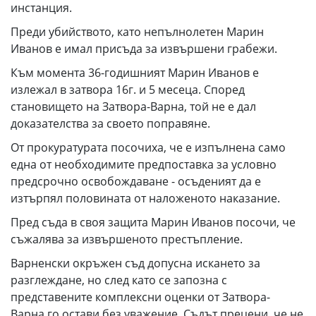
инстанция.
Преди убийството, като непълнолетен Марин
Иванов е имал присъда за извършени грабежи.
Към момента 36-годишният Марин Иванов е
излежал в затвора 16г. и 5 месеца. Според
становището на Затвора-Варна, той не е дал
доказателства за своето поправяне.
От прокуратурата посочиха, че е изпълнена само
една от необходимите предпоставка за условно
предсрочно освобождаване - осъденият да е
изтърпял половината от наложеното наказание.
Пред съда в своя защита Марин Иванов посочи, че
съжалява за извършеното престъпление.
Варненски окръжен съд допусна искането за
разглеждане, но след като се запозна с
представените комплексни оценки от Затвора-
Варна го остави без уважение. Съдът прецени, че не