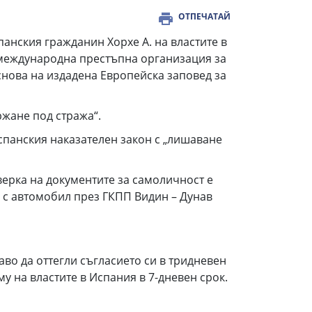
ОТПЕЧАТАЙ
анския гражданин Хорхе А. на властите в
 международна престъпна организация за
снова на издадена Европейска заповед за
ржане под стража“.
спанския наказателен закон с „лишаване
верка на документите за самоличност е
я с автомобил през ГКПП Видин – Дунав
во да оттегли съгласието си в тридневен
у на властите в Испания в 7-дневен срок.