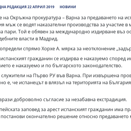
НА РЕДАКЦИЯ 22 АПРИЛ 2019
НОВИНИ
 на Окръжна прокуратура – Варна за предаването на исп
ия мъж се водят наказателни производства за участие в
на пари. Той е обявен за международно издирване въз о
съдебните власти в Мадрид.
 определи спрямо Хорхе А. мярка за неотклонение „задъ
 испанският гражданин се издирва е наказуемо според и
нието е наказуемо и по българското законодателство.
 от служители на Първо РУ във Варна. При извършена про
ено е, че испанецът в влязъл на територията на Българи
изрази доброволно съгласие за незабавна екстрадиция.
пейската заповед за арест испанският гражданин има пра
ще постанови окончателно решение относно предаването м