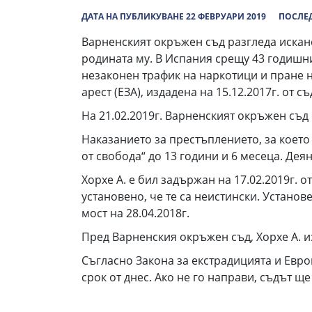
ДАТА НА ПУБЛИКУВАНЕ 22 ФЕВРУАРИ 2019
ПОСЛЕД
Варненският окръжен съд разгледа искане
родината му. В Испания срещу 43 годишн
незаконен трафик на наркотици и пране 
арест (EЗА), издадена на 15.12.2017г. от 
На 21.02.2019г. Варненският окръжен съд
Наказанието за престъплението, за което
от свобода“ до 13 години и 6 месеца. Дея
Хорхе А. е бил задържан на 17.02.2019г.
установено, че те са неистински. Установ
мост на 28.04.2018г.
Пред Варненския окръжен съд, Хорхе А. 
Съгласно Закона за екстрадицията и Евро
срок от днес. Ако не го направи, съдът 