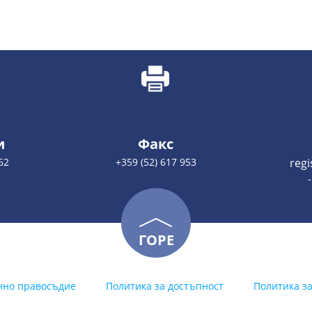
и
Факс
62
+359 (52) 617 953
reg
ГОРЕ
нно правосъдие
Политика за достъпност
Политика з