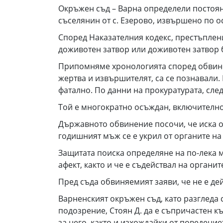
Окръжен съд – Варна определели постоян
съселянин от с. Езерово, извършено по о
Според Наказателния кодекс, престъпление
доживотен затвор или доживотен затвор б
Припомняме хронологията според обвинен
жертва и извършителят, са се познавали
фатално. По данни на прокуратурата, след
Той е многократно осъждан, включително 
Държавното обвинение посочи, че иска о
годишният мъж се е укрил от органите на
Защитата поиска определяне на по-лека мя
афект, както и че е съдействал на органит
Пред съда обвиняемият заяви, че не е де
Варненският окръжен съд, като разгледа
подозрение, Стоян Д. да е съпричастен к
за него, както и изхождайки от поведение