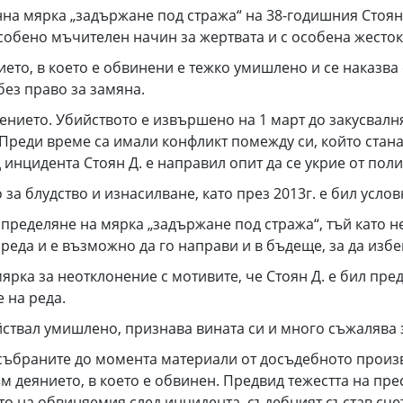
на мярка „задържане под стража“ на 38-годишния Стоян 
собено мъчителен начин за жертвата и с особена жестоко
то, в което е обвинени е тежко умишлено и се наказва с 
ез право за замяна.
ието. Убийството е извършено на 1 март до закусвалня
. Преди време са имали конфликт помежду си, който ста
 инцидента Стоян Д. е направил опит да се укрие от поли
за блудство и изнасилване, като през 2013г. е бил усл
пределяне на мярка „задържане под стража“, тъй като н
 реда и е възможно да го направи и в бъдеще, за да изб
рка за неотклонение с мотивите, че Стоян Д. е бил пред
е на реда.
йствал умишлено, признава вината си и много съжалява з
 събраните до момента материали от досъдебното произ
ъм деянието, в което е обвинен. Предвид тежестта на п
то на обвиняемия след инцидента, съдебният състав счет