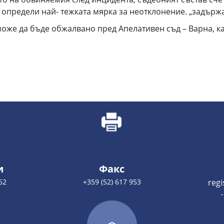
определи най- тежката мярка за неотклонение. „задържа
оже да бъде обжалвано пред Апелативен съд – Варна, ка
и
Факс
62
+359 (52) 617 953
reg