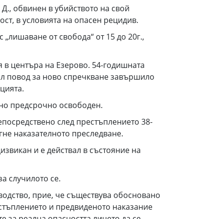
Д., обвинен в убийството на свой
ст, в условията на опасен рецидив.
„лишаване от свобода“ от 15 до 20г.,
 в центъра на Езерово. 54-годишната
нал повод за ново спречкване завършило
цията.
овно предсрочно освободен.
епосредствено след престъплението 38-
егне наказателното преследване.
извикан и е действал в състояние на
а случилото се.
водство, прие, че съществува обосновано
рестъплението и предвиденото наказание
е за реална опасността лицето да се