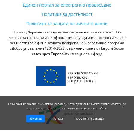
Единен портал за електронно правосъдие
Политика за достъпност
Политика за защита на личните данни
Проект „Доразвитие и централизиране на порталите в СП за
достъп на граждани до информация, е-услуги и е-правосъдие“, се
осъществява с финансовата подкрепа на Оперативна програма
„Добро управление“ 2014-2020, съфинансирана от Европейския
съюз чрез Европейския социален фонд
Този сайт използва бисквитки (cookies). Като приемете бисквитките, можете да
се възползвате от оптималното поведение на сайта.
Приемам
Отказ
Повече информация