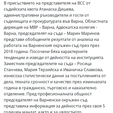
В присъствието на представителя на ВСС от
съдийската квота Атанаска Дишева,
административни ръководители и гости от
съдилищата и прокуратурата във Варна, Областната
дирекция на МВР – Варна, Адвокатска колегия -
Варна, председателят на съда – Марин Маринов
представи обобщените резултати от анализа на
работата на Варненския окръжен съд през през
2018 година. Посочени бяха характерните
тенденции и изводи от дейността на институцията.
Заместник-председателите на съда – Росица
Станчева, Мария Терзийска и Иваничка Славкова,
изнесоха статистически данни за постъпленията от
дела, тяхната срочност и качество през изминалата
година в гражданско, търговско и наказателно
отделение. Пред професионалната общност
председателят на Варненски окръжен съд
представиха информация за дейността през своя 5
годишен мандат, както и за цялостното