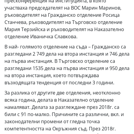
пресконференция на институцията, в която
участваха председателят на ВОС Марин Маринов,
ръководителят на Гражданско отделение Росица
Станчева, ръководителят на Търговско отделение
Мария Терзийска и ръководителят на Наказателно
отделение Иваничка Славкова.
В най- голямото отделение на съда – Гражданско са
разгледани 2 749 дела на втора инстанция и 746 дела
на първа инстанция. В Търговско отделение са
разгледани 1535 дела на първа инстанция и 950 дела
на втора инстанция, което потвърждава
възходящата тенденция от последни 3 години.
За разлика от другите две отделения, неотклонно
всяка година, делата в Наказателно отделение
намаляват. Делата за разглеждане през 2018г. са
били с 91 по-малко. Причините са различни, вкл. и
законодателни промени от гледна точка
компетентността на Окръжния съд. През 2018г.