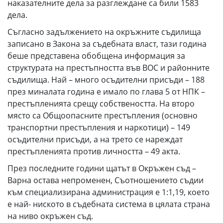
наказателните дела за разглеждане са били 1583
дела.
Съгласно задължението на окръжните съдилища
записано в Закона за съдебната власт, тази година
беше представена обобщена информация за
структурата на престъпността във ВОС и районните
съдилища. Най – много осъдителни присъди – 188
през миналата година е имало по глава 5 от НПК –
престъпленията срещу собствеността. На второ
място са Общоопасните престъпления (основно
транспортни престъпления и наркотици) – 149
осъдителни присъди, а на трето се нареждат
престъпленията против личността – 49 акта.
През последните години щатът в Окръжен съд –
Варна остава непроменен, Съотношението съдии
към специализирана администрация е 1:1,19, което
е най- ниското в съдебната система в цялата страна
на ниво окръжен съд.