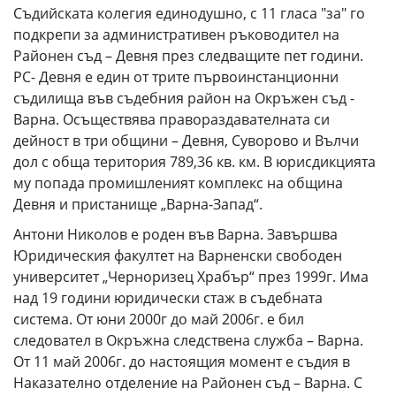
Съдийската колегия единодушно, с 11 гласа "за" го
подкрепи за административен ръководител на
Районен съд – Девня през следващите пет години.
РС- Девня е един от трите първоинстанционни
съдилища във съдебния район на Окръжен съд -
Варна. Осъществява правораздавателната си
дейност в три общини – Девня, Суворово и Вълчи
дол с обща територия 789,36 кв. км. В юрисдикцията
му попада промишленият комплекс на община
Девня и пристанище „Варна-Запад“.
Антони Николов e роден във Варна. Завършва
Юридическия факултет на Варненски свободен
университет „Черноризец Храбър“ през 1999г. Има
над 19 години юридически стаж в съдебната
система. От юни 2000г до май 2006г. е бил
следовател в Окръжна следствена служба – Варна.
От 11 май 2006г. до настоящия момент е съдия в
Наказателно отделение на Районен съд – Варна. С