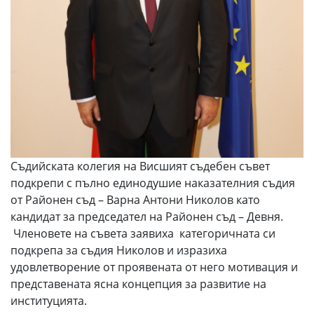
Съдийската колегия на Висшият съдебен съвет
подкрепи с пълно единодушие наказателния съдия
от Районен съд – Варна Антони Николов като
кандидат за председател на Районен съд – Девня.
Членовете на съвета заявиха категоричната си
подкрепа за съдия Николов и изразиха
удовлетворение от проявената от него мотивация и
представената ясна концепция за развитие на
институцията.