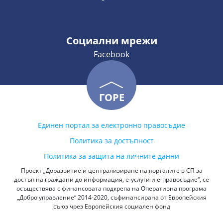
Социални мрежи
Facebook
ГОРЕ
Единен портал за електронно правосъдие
Политика за достъпност
Политика за защита на личните данни
Проект „Доразвитие и централизиране на порталите в СП за
достъп на граждани до информация, е-услуги и е-правосъдие“, се
осъществява с финансовата подкрепа на Оперативна програма
„Добро управление“ 2014-2020, съфинансирана от Европейския
съюз чрез Европейския социален фонд