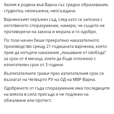
Хюлия е родена във Варна със средно образование,
студентка, неомъжена, неосъждана.
Варненският окръжен съд, след като се запозна с
изготвеното споразумение, намери, че същото не
противоречи на закона и морала и го одобри.
По този начин беше прекратено наказателното
производство срещу 21-годишната варненка, която
прие да изтърпи наказание „лишаване от свобода“
за срок от 4 месеца, което да бъде отложено с
изпитателен срок от 3 години.
Възпитателните грижи през изпитателния срок се
възлагат на Четвърто РУ на ОД на МВР-Варна.
Одобреното от съда споразумение има последиците
на влязла в сила присъда и не подлежи на
обжалване или протест.