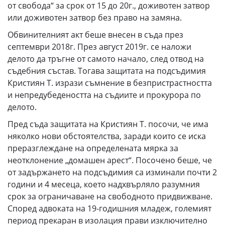
от свобода“ за срок от 15 до 20г., доживотен затвор
или доживотен затвор без право на замяна.
Обвинителният акт беше внесен в съда през
септември 2018г. През август 2019г. се наложи
делото да тръгне от самото начало, след отвод на
съдебния състав. Тогава защитата на подсъдимия
Кристиян Т. изрази съмнение в безпристрастността
и непредубедеността на съдиите и прокурора по
делото.
Пред съда защитата на Кристиян Т. посочи, че има
няколко нови обстоятелства, заради които се иска
преразглеждане на определената мярка за
неотклонение „домашен арест“. Посочено беше, че
от задържането на подсъдимия са изминали почти 2
години и 4 месеца, което надхвърляло разумния
срок за ограничаване на свободното придвижване.
Според адвоката на 19-годишния младеж, големият
период прекаран в изолация прави изключително