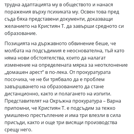
трудна адаптацията му в обществото и нанася
поражения върху психиката му. Освен това пред
съда бяха представени документи, доказващи
желанието на Кристиян Т. да завърши средното си
образование.
Позицията на държавното обвинение беше, че
молбата на подсъдимия е неоснователна, тъй като
няма нови обстоятелства, които да налагат
изменение на определената мярка за неотклонение
„домашен арест“ в по-лека. От прокуратурата
посочиха, че не би трябвало да е проблем
завършването на образованието да стане
дистанционно, както и полагането на изпити.
Представителят на Окръжна прокуратура – Варна
припомни, че Кристиян Т. е подсъдим за тежко
умишлено престъпление и има три влезли в сила
присъди, както и още три висящи производства
срещу него.