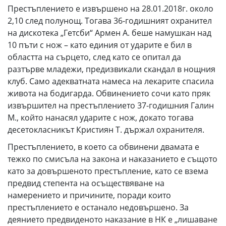
Престъплението е извършено на 28.01.2018г. около
2,10 след полунощ. Тогава 36-годишният охранител
на дискотека „Гетсби“ Армен А. беше намушкан над
10 пъти с нож – като единия от ударите е бил в
областта на сърцето, след като се опитал да
разтърве младежи, предизвикали скандал в нощния
клуб. Само адекватната намеса на лекарите спасила
живота на бодигарда. Обвинението сочи като пряк
извършител на престъплението 37-годишния Галин
М., който нанасял ударите с нож, докато тогава
десетокласникът Кристиян Т. държал охранителя.
Престъплението, в което са обвинени двамата е
тежко по смисъла на закона и наказанието е същото
като за довършеното престъпление, като се взема
предвид степента на осъществяване на
намерението и причините, поради които
престъплението е останало недовършено. За
деянието предвиденото наказание в НК е „лишаване