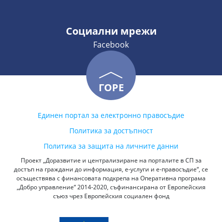
Социални мрежи
Facebook
ГОРЕ
Единен портал за електронно правосъдие
Политика за достъпност
Политика за защита на личните данни
Проект „Доразвитие и централизиране на порталите в СП за
достъп на граждани до информация, е-услуги и е-правосъдие“, се
осъществява с финансовата подкрепа на Оперативна програма
„Добро управление“ 2014-2020, съфинансирана от Европейския
съюз чрез Европейския социален фонд