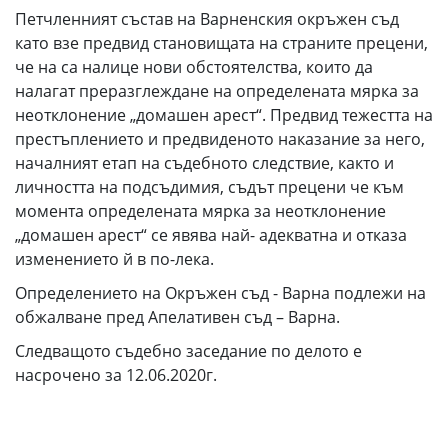
Петчленният състав на Варненския окръжен съд
като взе предвид становищата на страните прецени,
че на са налице нови обстоятелства, които да
налагат преразглеждане на определената мярка за
неотклонение „домашен арест“. Предвид тежестта на
престъплението и предвиденото наказание за него,
началният етап на съдебното следствие, както и
личността на подсъдимия, съдът прецени че към
момента определената мярка за неотклонение
„домашен арест“ се явява най- адекватна и отказа
изменението й в по-лека.
Определението на Окръжен съд - Варна подлежи на
обжалване пред Апелативен съд – Варна.
Следващото съдебно заседание по делото е
насрочено за 12.06.2020г.