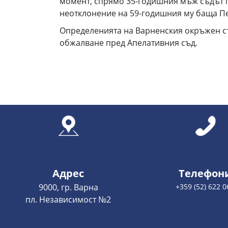
момент, спрямо 35-годишния мъж съдът п
неотклонение на 59-годишния му баща Пе
Определенията на Варненския окръжен съд
обжалване пред Апелативния съд.
Адрес
Телефон
9000, гр. Варна
+359 (52) 622 0
пл. Независимост №2