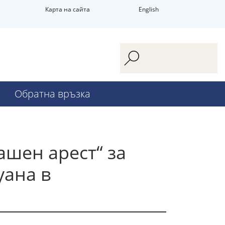
Карта на сайта
English
Обратна връзка
ашен арест“ за
уана в