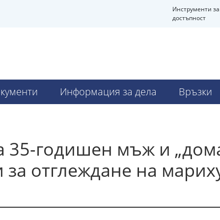
Инструменти за
достъпност
кументи
Информация за дела
Връзки
а 35-годишен мъж и „дом
 за отглеждане на марих