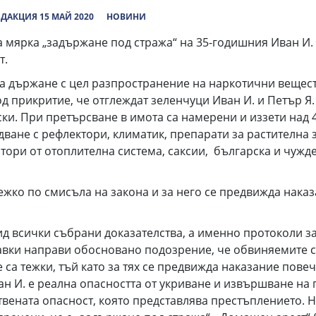
ДАКЦИЯ 15 МАЙ 2020
НОВИНИ
 мярка „задържане под стража“ на 35-годишния Иван И. 
т.
а държане с цел разпространение на наркотични вещест
 прикритие, че отглеждат зеленчуци Иван И. и Петър Я.
и. При претърсване в имота са намерени и иззети над 
дване с рефлектори, климатик, препарати за растителна з
атори от отоплителна система, саксии, българска и чужд
ежко по смисъла на закона и за него се предвижда наказ
д всички събрани доказателства, а именно протоколи за
авки направи обосновано подозрение, че обвиняемите с
са тежки, тъй като за тях се предвижда наказание повеч
ан И. е реална опасността от укриване и извършване на
твената опасност, която представлява престъплението. 