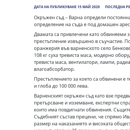
ДАТА НА ПУБЛИКУВАНЕ 15 МАЙ 2020
ПОСЛЕДНА РЕ
Окръжен съд – Варна определи постоянна
определение на съда е под домашен арес
Двамата са привлечени като обвиняеми з
престъпление извършено в съучастие. Под
оранжерия във варненското село Бенковск
108 кг суха тревиста маса, модерно обору
тревиста маса, вентилатори, лампи, ради
влагоабсорбатор.
Престъплението за което са обвинени е т
и глоба до 100 000 лева.
Варненският окръжен съд като взе предви
претърсване и изземване, експертни спр
които има повдигнати обвинения. Същите 
Съдебният състав прецени, че спрямо Ив
размер на наказанието и високата общес