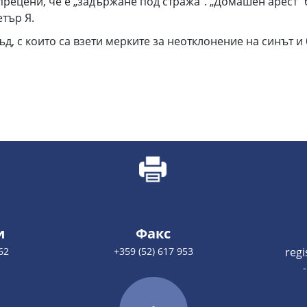
рецени, че е „задържане под стража“. „Домашен арест“
тър Я.
, с които са взети мерките за неотклонение на синът и 
и
Факс
62
+359 (52) 617 953
reg