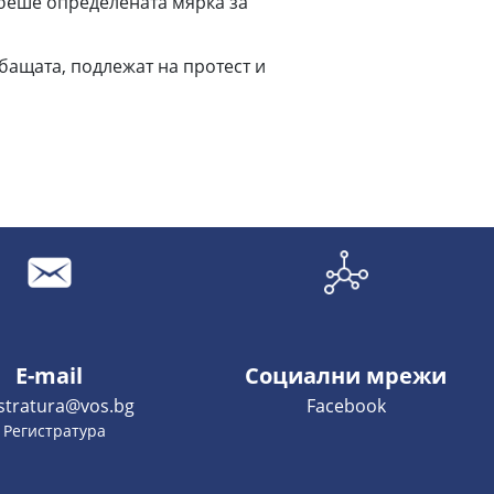
 беше определената мярка за
бащата, подлежат на протест и
E-mail
Социални мрежи
istratura@vos.bg
Facebook
- Регистратура