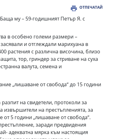
ОТПЕЧАТАЙ
Баща му – 59-годишният Петър Я. с
ва в особено големи размери –
 засявали и отглеждали марихуана в
400 растения с различна височина, близо
ащита, тор, гриндер за стриване на суха
естранна валута, семена и
ание „лишаване от свобода“ до 15 години
 разпит на свидетели, протоколи за
а извършители на престъпленията, за
е от 5 години „лишаване от свобода“.
 престъпление, заради предвидения
Най- адекватна мярка към настоящия