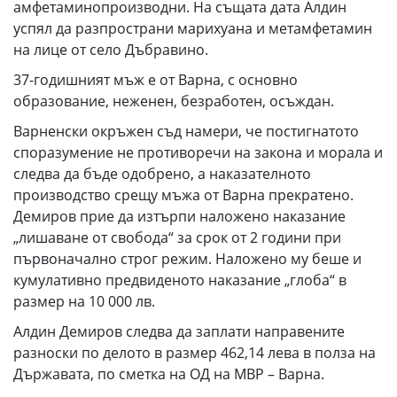
амфетаминопроизводни. На същата дата Алдин
успял да разпространи марихуана и метамфетамин
на лице от село Дъбравино.
37-годишният мъж е от Варна, с основно
образование, неженен, безработен, осъждан.
Варненски окръжен съд намери, че постигнатото
споразумение не противоречи на закона и морала и
следва да бъде одобрено, а наказателното
производство срещу мъжа от Варна прекратено.
Демиров прие да изтърпи наложено наказание
„лишаване от свобода“ за срок от 2 години при
първоначално строг режим. Наложено му беше и
кумулативно предвиденото наказание „глоба“ в
размер на 10 000 лв.
Алдин Демиров следва да заплати направените
разноски по делото в размер 462,14 лева в полза на
Държавата, по сметка на ОД на МВР – Варна.