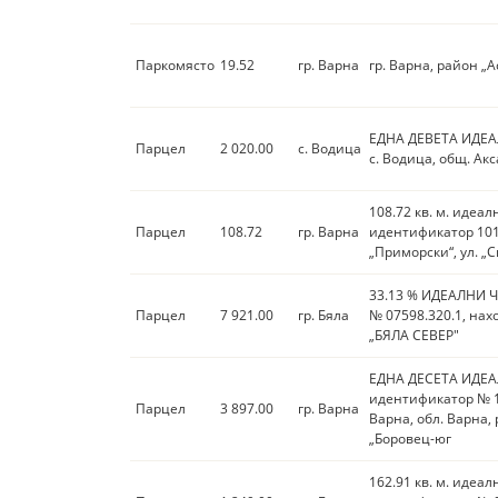
Паркомясто
19.52
гр. Варна
гр. Варна, район „А
ЕДНА ДЕВЕТА ИДЕА
Парцел
2 020.00
с. Водица
с. Водица, общ. Акс
108.72 кв. м. иде
Парцел
108.72
гр. Варна
идентификатор 1013
„Приморски“, ул. „
33.13 % ИДЕАЛНИ 
Парцел
7 921.00
гр. Бяла
№ 07598.320.1, нахо
„БЯЛА СЕВЕР"
ЕДНА ДЕСЕТА ИДЕА
идентификатор № 10
Парцел
3 897.00
гр. Варна
Варна, обл. Варна, 
„Боровец-юг
162.91 кв. м. иде