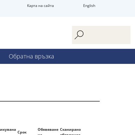
Карта на сайта
English
Обратна връзка
икувана
Обявяване
Сканирано
Срок
на
обявление