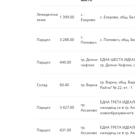
Земеделска
с.
1 399.00
с. Езерово, общ. Б
земя
Езерово
с.
Парцел
3 288.00
с. Попович, общ. Б
Попович
гр. Долни
ЕДНА ШЕСТА ИДЕАЛ
Парцел
440.00
чифлик
гр. Долни Чифлик, 
гр. Варна, общ. Вар
Склад
60.40
гр. Варна
Райчо“ № 22, ет. -1
ЕДНА ТРЕТА ИДЕАЛ
гр.
Парцел
3 427.00
находящ се в гр. Ак
Аксаково
новообразуваните 
гр.
ЕДНА ТРЕТА ИДЕАЛ
Парцел
431.00
Аксаково
находящ се в гр. Ак