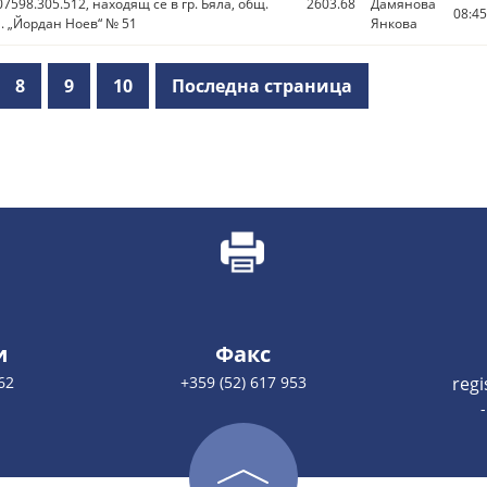
598.305.512, находящ се в гр. Бяла, общ.
2603.68
Дамянова
08:45
л. „Йордан Ноев“ № 51
Янкова
8
9
10
Последна страница
и
Факс
62
+359 (52) 617 953
reg