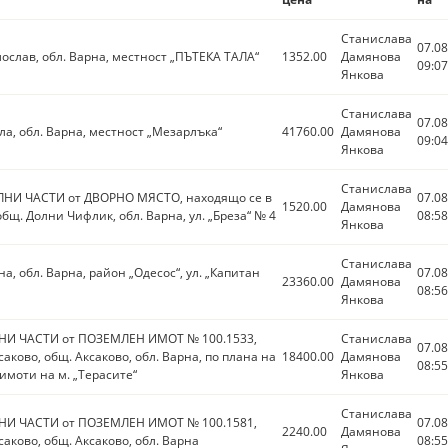
Станислава
07.08
елослав, обл. Варна, местност „ПЪТЕКА ТАЛА“
1352.00
Дамянова
09:07
Янкова
Станислава
07.08
яла, обл. Варна, местност „Мезарлъка“
41760.00
Дамянова
09:04
Янкова
Станислава
НИ ЧАСТИ от ДВОРНО МЯСТО, находящо се в
07.08
1520.00
Дамянова
общ. Долни Чифлик, обл. Варна, ул. „Бреза“ № 4
08:58
Янкова
Станислава
на, обл. Варна, район „Одесос“, ул. „Капитан
07.08
23360.00
Дамянова
08:56
Янкова
НИ ЧАСТИ от ПОЗЕМЛЕН ИМОТ № 100.1533,
Станислава
07.08
саково, общ. Аксаково, обл. Варна, по плана на
18400.00
Дамянова
08:55
имоти на м. „Терасите“
Янкова
Станислава
НИ ЧАСТИ от ПОЗЕМЛЕН ИМОТ № 100.1581,
07.08
2240.00
Дамянова
саково, общ. Аксаково, обл. Варна
08:55