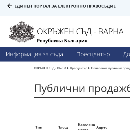
ЕДИНЕН ПОРТАЛ ЗА ЕЛЕКТРОННО ПРАВОСЪДИЕ
ОКРЪЖЕН СЪД - ВАРНА
Република България
Информация за съда
Пресцентър
До
ОКРЪЖЕН СЪД - ВАРНА
Пресцентър
Обявления публични про
Публични продажб
Населено
Тип
Площ
Адрес
място