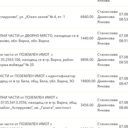
Янкова
Станислава
07.08
спарухово“, ул. „Южен залив“ № 4, ет. 1
6840.00
Дамянова
08:53
Янкова
Станислава
ЛНИ ЧАСТИ от ДВОРНО МЯСТО, находящо се в
07.08
1440.00
Дамянова
аково, обл. Варна, обл. Варна
08:51
Янкова
ални части от ПОЗЕМЛЕН ИМОТ с
Станислава
07.08
5.2563.106, находящ се в гр. Варна, район
4896.00
Дамянова
08:50
Сирма войвода“ № 20
Янкова
ЧАСТИ от ПОЗЕМЛЕН ИМОТ с идентификатор
Станислава
07.08
дящ се в гр. Бяла, общ. Бяла, обл. Варна, ЗО
18800.00
Дамянова
08:47
Янкова
ЛНИ ЧАСТИ от ПОЗЕМЛЕН ИМОТ с
Станислава
135.5413.3556, находящ се в гр. Варна, общ.
07.08
3456.00
Дамянова
район „Аспарухово“, кв. „Галата“, местност
08:46
Янкова
ални части от ПОЗЕМЛЕН ИМОТ с
Станислава
07.08