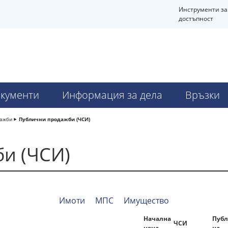
Инструменти за
достъпност
кументи
Информация за дела
Връзки
дажби
Публични продажби (ЧСИ)
и (ЧСИ)
Имоти
МПС
Имущество
Начална
Публ
ЧСИ
цена
на