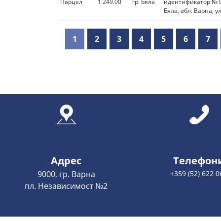
Парцел
1 249.00
гр. Бяла
идентификатор № 07
Бяла, обл. Варна, у
1
2
3
4
5
6
7
Адрес
Телефон
9000, гр. Варна
+359 (52) 622 0
пл. Независимост №2