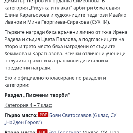
Димитър Петров и Йорданка Симеонова. В
категория „Рисунка и плакат“ арбитри бяха съдия
Елина Карагьозова и художниците педагози Ивайло
Иванов и Мина Георгиева-Сиракова (СУХНИ).
Първите награди бяха връчени лично от г-жа Ирена
Радева и съдия Цвета Павлова, а подгласниците на
второ и трето място бяха наградени от съдиите
Хекимова и Карагьозова. Всички отличени ученици
получиха грамоти и атрактивни дигитални и
предметни награди.
Eто и официалното класиране по раздели и
категории:
Раздел „Писмени творби“
Категория 4 – 7 клас:
Първо място:
Боян Светославов (6 клас, СУ
„Найден Геров“)
Второ място:
Ева Георгиева
(4 клас, ОУ „Цар