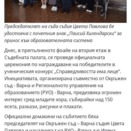
Председателят на съда съдия Цвета Павлова бе
удостоена с почетния знак „Паисий Хилендарски“ за
принос към образователната система
Днес, в препълненото фоайе на втория етаж в
Съдебната палата, се проведе официалната
церемония по награждаване на победителите в
ученическия конкурс „Справедливостта има лице“.
Инициативата, организирана съвместно от Окръжен
съд - Варна и Регионалното управление на
образованието (РУО) - Варна, предизвика огромен
интерес сред младите хора, събирайки над 150
есета, разкази, рисунки и плакати.
Официални домакини на събитието бяха
председателят на Окръжен съд – Варна съдия Цвета
Павлова и началникът на РУО - Варна д-р Ирена