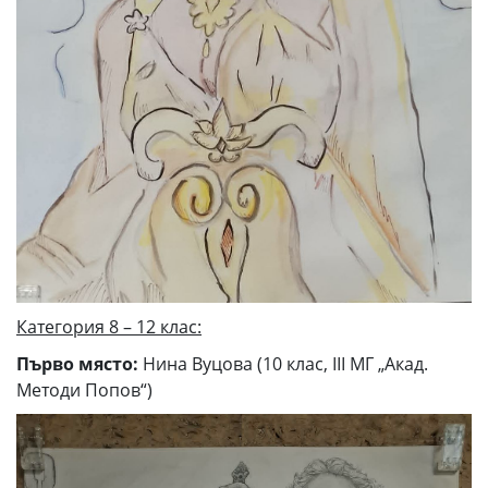
Категория 8 – 12 клас:
Първо място:
Нина Вуцова (10 клас, III МГ „Акад.
Методи Попов“)