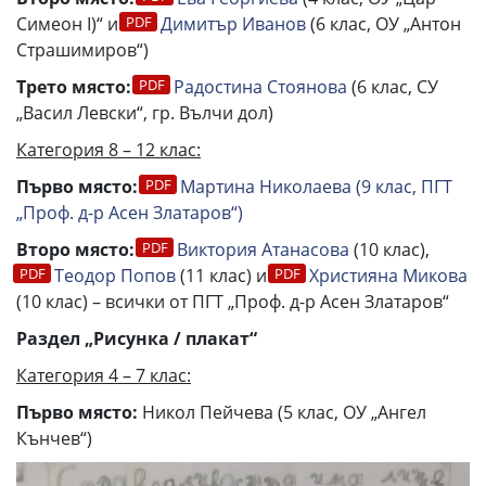
Симеон I)“ и
Димитър Иванов
(6 клас, ОУ „Антон
Страшимиров“)
Трето място:
Радостина Стоянова
(6 клас, СУ
„Васил Левски“, гр. Вълчи дол)
Категория 8 – 12 клас:
Първо място:
Мартина Николаева (9 клас, ПГТ
„Проф. д-р Асен Златаров“)
Второ място:
Виктория Атанасова
(10 клас),
Теодор Попов
(11 клас) и
Християна Микова
(10 клас) – всички от ПГТ „Проф. д-р Асен Златаров“
Раздел „Рисунка / плакат“
Категория 4 – 7 клас:
Първо място:
Никол Пейчева (5 клас, ОУ „Ангел
Кънчев“)