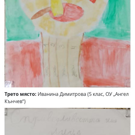
Трето място:
Иванина Димитрова (5 клас, ОУ „Ангел
Кънчев“)