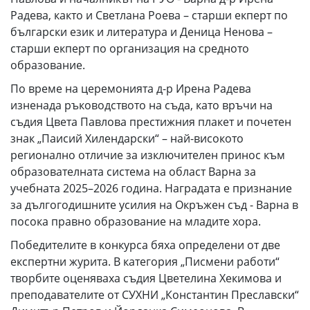
Радева, както и Светлана Роева – старши екперт по
български език и литература и Деница Ненова –
старши екперт по организация на средното
образование.
По време на церемонията д-р Ирена Радева
изненада ръководството на съда, като връчи на
съдия Цвета Павлова престижния плакет и почетен
знак „Паисий Хилендарски“ – най-високото
регионално отличие за изключителен принос към
образователната система на област Варна за
учебната 2025–2026 година. Наградата е признание
за дългогодишните усилия на Окръжен съд - Варна в
посока правно образование на младите хора.
Победителите в конкурса бяха определени от две
експертни журита. В категория „Писмени работи“
творбите оценяваха съдия Цветелина Хекимова и
преподавателите от СУХНИ „Константин Преславски“