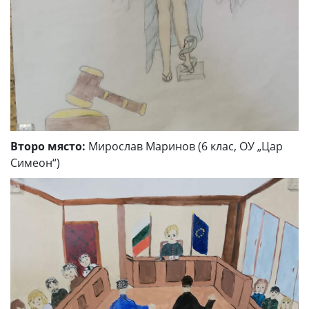
Второ място:
Мирослав Маринов (6 клас, ОУ „Цар
Симеон“)