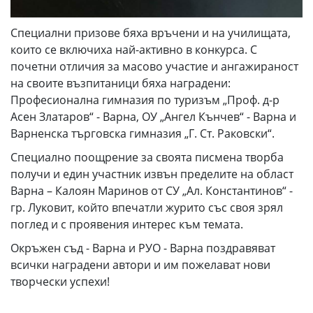
Специални призове бяха връчени и на училищата,
които се включиха най-активно в конкурса. С
почетни отличия за масово участие и ангажираност
на своите възпитаници бяха наградени:
Професионална гимназия по туризъм „Проф. д-р
Асен Златаров“ - Варна, ОУ „Ангел Кънчев“ - Варна и
Варненска търговска гимназия „Г. Ст. Раковски“.
Специално поощрение за своята писмена творба
получи и един участник извън пределите на област
Варна – Калоян Маринов от СУ „Ал. Константинов“ -
гр. Луковит, който впечатли журито със своя зрял
поглед и с проявения интерес към темата.
Окръжен съд - Варна и РУО - Варна поздравяват
всички наградени автори и им пожелават нови
творчески успехи!